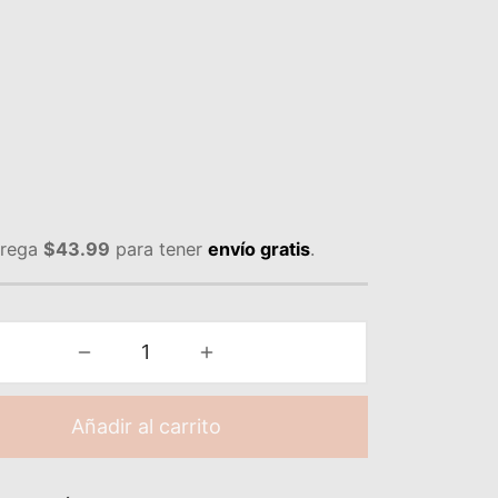
rega
$
43.99
para tener
envío gratis
.
Añadir al carrito