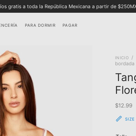
íos gratis a toda la República Mexicana a partir de $250
ENCERÍ­A
PARA DORMIR
PAGAR
/
INICIO
bordada 
Tan
Flor
$
12.99
SIZE