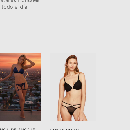
talles frontales
odo el dí­a.
NGA DE ENCAJE
TANGA CORTE