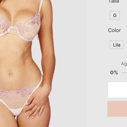
Talla
G
Color
Lila
Ag
0%