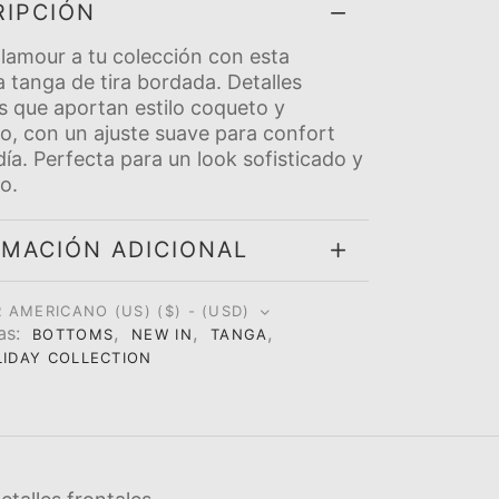
RIPCIÓN
lamour a tu colección con esta
 tanga de tira bordada. Detalles
s que aportan estilo coqueto y
o, con un ajuste suave para confort
dí­a. Perfecta para un look sofisticado y
o.
RMACIÓN ADICIONAL
 AMERICANO (US) ($) - (USD)
as:
,
,
,
BOTTOMS
NEW IN
TANGA
LIDAY COLLECTION