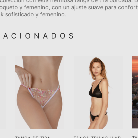
colección con esta hermosa tanga de tira bordada. De
oqueto y femenino, con un ajuste suave para confort t
ok sofisticado y femenino.
LACIONADOS
TA
TANGA DE TIRA
TANGA TRIANGULAR