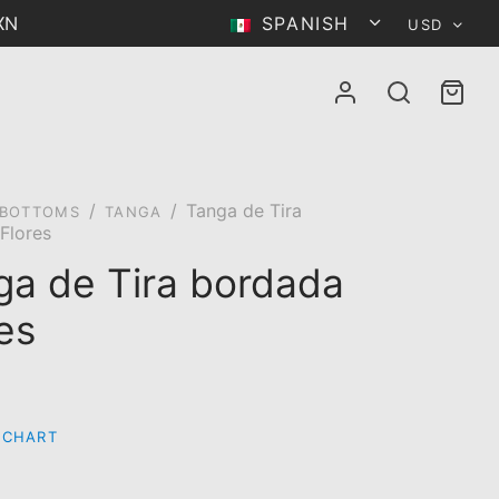
MXN
SPANISH
USD
/
/
Tanga de Tira
BOTTOMS
TANGA
Flores
ga de Tira bordada
es
 CHART