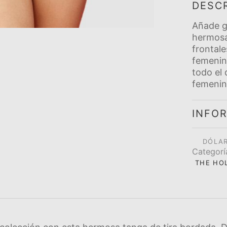
DESC
Añade g
hermosa
frontale
femenin
todo el 
femenin
INFO
DÓLAR
Categorí­
THE HO