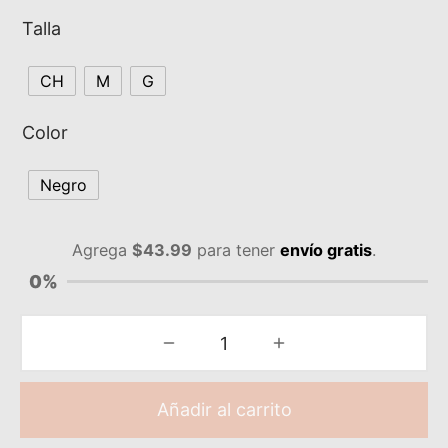
Talla
CH
M
G
Color
Negro
Agrega
$
43.99
para tener
envío gratis
.
0%
Añadir al carrito