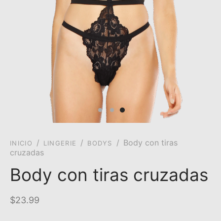
/
/
/
Body con tiras
INICIO
LINGERIE
BODYS
cruzadas
Body con tiras cruzadas
$
23.99