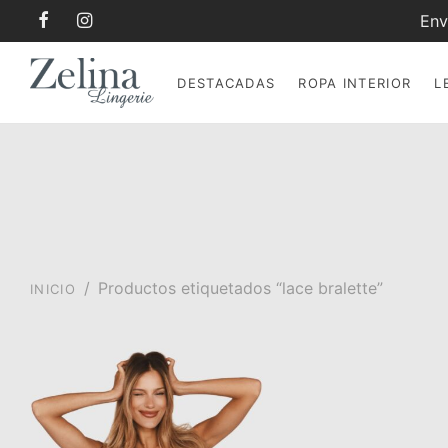
Env
DESTACADAS
ROPA INTERIOR
L
/
Productos etiquetados “lace bralette”
INICIO