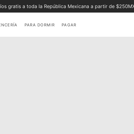
íos gratis a toda la República Mexicana a partir de $250
ENCERÍ­A
PARA DORMIR
PAGAR